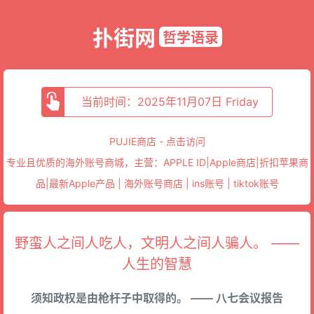
扑街网
哲学语录
当前时间：2025年11月07日 Friday
PUJIE商店 - 点击访问
专业且优质的海外账号商城，主营：APPLE ID|Apple商店|折扣苹果商
品|最新Apple产品 | 海外账号商店 | ins账号 | tiktok账号
野蛮人之间人吃人，文明人之间人骗人。 ——
人生的智慧
须知政权是由枪杆子中取得的。 —— 八七会议报告