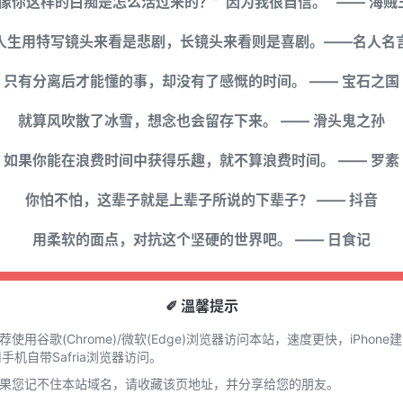
“像你这样的白痴是怎么活过来的？”“因为我很自信。“ —— 海贼
人生用特写镜头来看是悲剧，长镜头来看则是喜剧。——名人名
只有分离后才能懂的事，却没有了感慨的时间。 —— 宝石之国
就算风吹散了冰雪，想念也会留存下来。 —— 滑头鬼之孙
如果你能在浪费时间中获得乐趣，就不算浪费时间。 —— 罗素
你怕不怕，这辈子就是上辈子所说的下辈子？ —— 抖音
用柔软的面点，对抗这个坚硬的世界吧。 —— 日食记
✐ 溫馨提示
推荐使用谷歌(Chrome)/微软(Edge)浏览器访问本站，速度更快，iPhone
手机自带Safria浏览器访问。
 如果您记不住本站域名，请收藏该页地址，并分享给您的朋友。