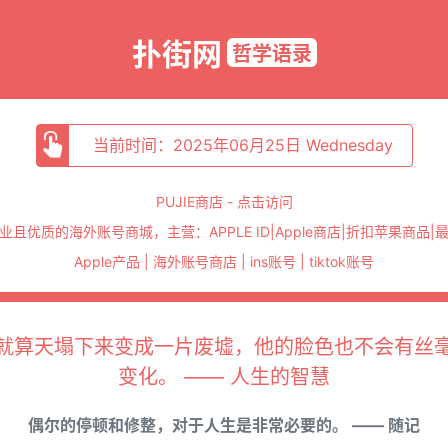
扑街网
哲学语录
当前时间：2025年06月25日 Wednesday
PUJIE商店 - 点击访问
业且优质的海外账号商城，主营：APPLE ID|Apple商店|折扣苹果商品|
Apple产品 | 海外账号商店 | ins账号 | tiktok账号
就算天塌下来变成一片废墟，他的脸色也不会有丝
变化。 —— 人生的智慧
偶尔的停顿和修整，对于人生是非常必要的。 —— 随记