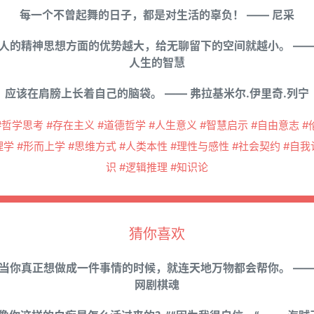
每一个不曾起舞的日子，都是对生活的辜负！ —— 尼采
人的精神思想方面的优势越大，给无聊留下的空间就越小。 —
人生的智慧
应该在肩膀上长着自己的脑袋。 —— 弗拉基米尔.伊里奇.列宁
#哲学思考 #存在主义 #道德哲学 #人生意义 #智慧启示 #自由意志 #
理学 #形而上学 #思维方式 #人类本性 #理性与感性 #社会契约 #自我
识 #逻辑推理 #知识论
猜你喜欢
当你真正想做成一件事情的时候，就连天地万物都会帮你。 —
网剧棋魂