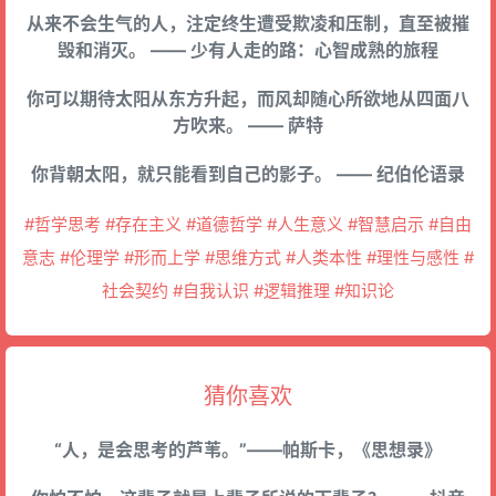
从来不会生气的人，注定终生遭受欺凌和压制，直至被摧
毁和消灭。 —— 少有人走的路：心智成熟的旅程
你可以期待太阳从东方升起，而风却随心所欲地从四面八
方吹来。 —— 萨特
你背朝太阳，就只能看到自己的影子。 —— 纪伯伦语录
#哲学思考 #存在主义 #道德哲学 #人生意义 #智慧启示 #自由
意志 #伦理学 #形而上学 #思维方式 #人类本性 #理性与感性 #
社会契约 #自我认识 #逻辑推理 #知识论
猜你喜欢
“人，是会思考的芦苇。”——帕斯卡，《思想录》