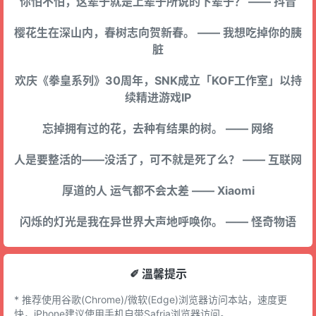
你怕不怕，这辈子就是上辈子所说的下辈子？ —— 抖音
樱花生在深山内，春树志向贺新春。 —— 我想吃掉你的胰
脏
欢庆《拳皇系列》30周年，SNK成立「KOF工作室」以持
续精进游戏IP
忘掉拥有过的花，去种有结果的树。 —— 网络
人是要整活的——没活了，可不就是死了么？ —— 互联网
厚道的人 运气都不会太差 —— Xiaomi
闪烁的灯光是我在异世界大声地呼唤你。 —— 怪奇物语
✐ 溫馨提示
* 推荐使用谷歌(Chrome)/微软(Edge)浏览器访问本站，速度更
快，iPhone建议使用手机自带Safria浏览器访问。