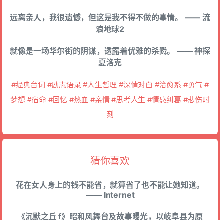
远离亲人，我很遗憾，但这是我不得不做的事情。 —— 流
浪地球2
就像是一场华尔街的阴谋，透露着优雅的杀戮。 —— 神探
夏洛克
#经典台词 #励志语录 #人生哲理 #深情对白 #治愈系 #勇气 #
梦想 #宿命 #回忆 #热血 #亲情 #思考人生 #情感纠葛 #悲伤时
刻
猜你喜欢
花在女人身上的钱不能省，就算省了也不能让她知道。
—— Internet
《沉默之丘 f》昭和风舞台及故事曝光，以岐阜县为原