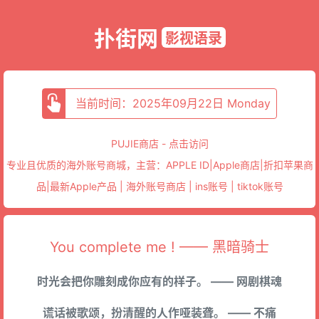
扑街网
影视语录
当前时间：2025年09月22日 Monday
PUJIE商店 - 点击访问
专业且优质的海外账号商城，主营：APPLE ID|Apple商店|折扣苹果商
品|最新Apple产品 | 海外账号商店 | ins账号 | tiktok账号
You complete me ! —— 黑暗骑士
时光会把你雕刻成你应有的样子。 —— 网剧棋魂
谎话被歌颂，扮清醒的人作哑装聋。 —— 不痛