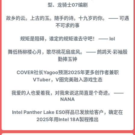
型、龙骑士07编剧
故乡的云。上古的玉。随手的诗。十九岁的你。 —— 可遇
不可求的事
规矩是阻碍，谁定的规矩谁去守吧！ —— lol
舞低杨柳楼心月，歌尽桃花扇底风。 —— 鹧鸪天·彩袖殷
勤捧玉钟
COVER社长Yagoo预测2025年更多创作者兼职
VTuber，V圈完美融入游戏生态
我爱的人也爱着我，对我来说这简直是个奇迹。 ——
NANA
Intel Panther Lake ES0样品已发放给客户，确定在
2025年用Intel 18A製程推出