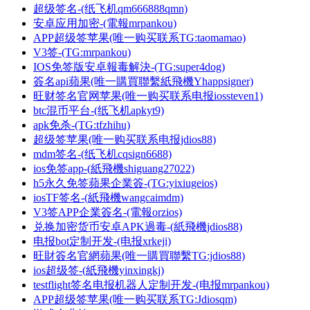
超级签名-(纸飞机qm666888qmn)
安卓应用加密-(電報mrpankou)
APP超级签苹果(唯一购买联系TG:taomamao)
V3签-(TG:mrpankou)
IOS免签版安卓報毒解決-(TG:super4dog)
簽名api蘋果(唯一購買聯繫紙飛機Yhappsigner)
旺财签名官网苹果(唯一购买联系电报iossteven1)
btc混币平台-(纸飞机apkyt9)
apk免杀-(TG:tfzhihu)
超级签苹果(唯一购买联系电报jdios88)
mdm签名-(纸飞机cqsign6688)
ios免签app-(紙飛機shiguang27022)
h5永久免签蘋果企業簽-(TG:yixiugeios)
iosTF签名-(紙飛機wangcaimdm)
V3签APP企業簽名-(電報orzios)
兑换加密货币安卓APK過毒-(紙飛機jdios88)
电报bot定制开发-(电报xrkeji)
旺財簽名官網蘋果(唯一購買聯繫TG:jdios88)
ios超级签-(紙飛機yinxingkj)
testflight签名电报机器人定制开发-(电报mrpankou)
APP超级签苹果(唯一购买联系TG:Jdiosqm)