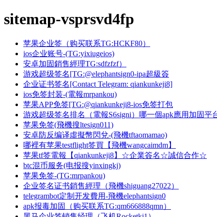
sitemap-vsprsvd4fp
苹果企业签（购买联系TG:HCKF80）
ios企业账号-(TG:yixiugeios)
安卓加固銷售經理TG:sdfzfzf）
游戏超级签名[TG:@elephantsign0-ipa超級簽
企业证书签名[Contact Telegram: qiankunkeji8]
ios免签封装-(電報mrpankou)
苹果APP免签[TG:@qiankunkeji8-ios免签打包
游戏超级签名排名（電報S6signi）哪一個apk應用加固平
苹果免签(飛機搜ltesign011)
安卓防反编译虛擬幣閃兌-(飛機tftaomamao)
哪裡有苹果testflight签買【飛機wangcaimdm】
苹果tf签電報【qiankunkeji8】☆企業簽名☆誠信合作☆
btc混币服务(电报搜yinxingkj)
苹果免签-(TG:mrpankou)
企业签名证书銷售經理（飛機shiguang27022）
telegrambot定制开发費用-飛機elephantsign0
apk报毒加固（购买联系TG:qm666888qmn）
黑马企业签销售经理（飞机Rocketkj1）