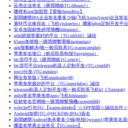
应用企业签名（購買聯絡TG:dibaqu1）
哪裡有apk加固買【電報tfpendbox】
新聞總覽IPA企业签名要多少钱(飞机AsignAgent)企业签
莱特币兑换排名（飞机yixiugeios）哪家tgbot定制开发平
安卓加固銷售經理飛機fuliqianm）
udid超级签最好的平台（TG:sdfzfzf）誠信
h5app免签唯一購買聯繫電報taomamao)
apk报毒解决(唯一购买联系TG:wangcaimdm)
苹果签名接口（购买联系电报Yunyingpai）
btc混币平台（購買聯絡TG:xrkeji）
btc混币平台telegram机器人定制开发-(TG:crmeb8)
iosv3分发-(TG:guluios)
网址免签版-(飞机qiankunkeji8)
苹果免签最好的平台（TG:super4dog）誠信
telegram机器人定制开发(唯一购买联系飞机kf_LTsigntoti)
mdm签名苹果免签app-(飞机fuliqianm)
旺财签名官网唯一購買聯繫飛機cqsign6688)
webclip打包TG:【wangcaimdm】☆APP加固☆誠信合作☆
Android加密[TG:@HCKF80-IPAv3簽名
新聞總覽Android免杀要多少钱(电报Qweapp1)苹果签名
哪里有苹果企业签买【TG:orzios】