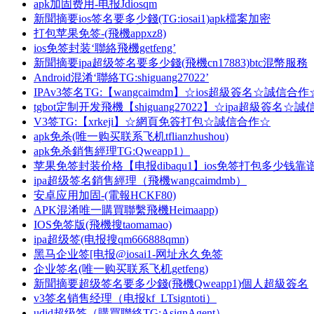
apk加固费用-电报Jdiosqm
新聞摘要ios签名要多少錢(TG:iosai1)apk檔案加密
打包苹果免签-(飛機appxz8)
ios免签封装‘聯絡飛機getfeng’
新聞摘要ipa超级签名要多少錢(飛機cn17883)btc混幣服務
Android混淆‘聯絡TG:shiguang27022’
IPAv3签名TG:【wangcaimdm】☆ios超級簽名☆誠信合作
tgbot定制开发飛機【shiguang27022】☆ipa超級簽名☆
V3签TG:【xrkeji】☆網頁免簽打包☆誠信合作☆
apk免杀(唯一购买联系飞机tflianzhushou)
apk免杀銷售經理TG:Qweapp1）
苹果免签封装价格【电报dibaqu1】ios免签打包多少钱靠
ipa超级签名銷售經理（飛機wangcaimdmb）
安卓应用加固-(電報HCKF80)
APK混淆唯一購買聯繫飛機Heimaapp)
IOS免签版(飛機搜taomamao)
ipa超级签(电报搜qm666888qmn)
黑马企业签[电报@iosai1-网址永久免签
企业签名(唯一购买联系飞机getfeng)
新聞摘要超级签名要多少錢(飛機Qweapp1)個人超級簽名
v3签名销售经理（电报kf_LTsigntoti）
udid超级签（購買聯絡TG:AsignAgent）