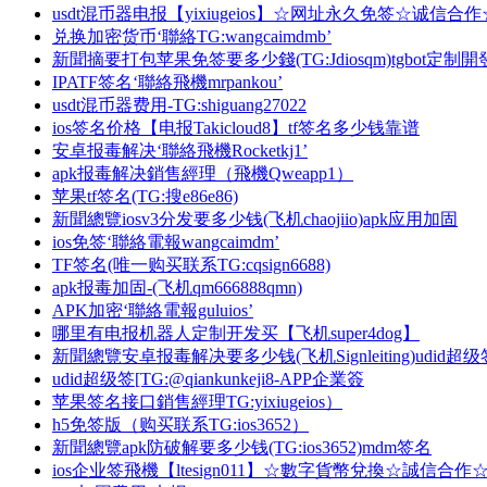
usdt混币器电报【yixiugeios】☆网址永久免签☆诚信合作
兑换加密货币‘聯絡TG:wangcaimdmb’
新聞摘要打包苹果免签要多少錢(TG:Jdiosqm)tgbot定制開
IPATF签名‘聯絡飛機mrpankou’
usdt混币器费用-TG:shiguang27022
ios签名价格【电报Takicloud8】tf签名多少钱靠谱
安卓报毒解决‘聯絡飛機Rocketkj1’
apk报毒解决銷售經理（飛機Qweapp1）
苹果tf签名(TG:搜e86e86)
新聞總覽iosv3分发要多少钱(飞机chaojiio)apk应用加固
ios免签‘聯絡電報wangcaimdm’
TF签名(唯一购买联系TG:cqsign6688)
apk报毒加固-(飞机qm666888qmn)
APK加密‘聯絡電報guluios’
哪里有电报机器人定制开发买【飞机super4dog】
新聞總覽安卓报毒解决要多少钱(飞机Signleiting)udid超
udid超级签[TG:@qiankunkeji8-APP企業簽
苹果签名接口銷售經理TG:yixiugeios）
h5免签版（购买联系TG:ios3652）
新聞總覽apk防破解要多少钱(TG:ios3652)mdm签名
ios企业签飛機【ltesign011】☆數字貨幣兌換☆誠信合作