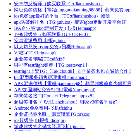
安卓防反编译（购买联系TG:tflianzhushou）
网址免签價格【電報pingguoqianming88888】蘋果免簽a
ios免签app最好的平台（TG:tflianzhushou）诚信
apk防破解排名（TG:guluios）哪家tgbot定制开发平台好
IPA企业签tgbot定制开发-(电报Heimaapp)
1999超级签（购买联系TG:HCKF80）
安卓混淆费用-电报guluios
以太坊兑换iosapp免簽-(飛機Heimaapp)
V3签-(TG:Heimaapp)
企业签名‘聯絡TG:sdfzfzf’
哪裡有testflight签買【TG:iossteven1】
testflight上架TG:【Takicloud8】☆企業簽名包☆誠信合作
btc混币服务銷售經理電報taomamao）
APK混淆價格【電報qiankunkeji8】蘋果超級簽多少錢可
APP加固網站免簽打包-(電報Yunyingpai)
苹果签名接口[Contact Telegram: appxz8]
超级签排名（飞机Lianzhushou）哪家v3签名平台好
Android免杀费用-飞机tfzhihu
企业证书签名唯一購買聯繫TG:orzios)
ios超级签(电报搜Jdiosqm)
游戏超级签名销售经理飞机tfjiuai）