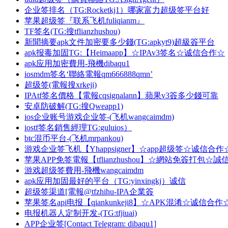
企业签排名（TG:Rocketkj1）哪家富力超级签平台好
苹果超级签『联系飞机fuliqianm』
TF签名(TG:搜tflianzhushou)
新聞摘要apk文件加密要多少錢(TG:apkyt9)超級簽平台
apk报毒加固TG:【Heimaapp】☆IPAv3签名☆诚信合作☆
apk应用加密費用-飛機dibaqu1
iosmdm签名‘聯絡電報qm666888qmn’
超级签(電報搜xrkeji)
IPAtf签名價格【電報cqsignalann】蘋果v3簽多少錢可靠
安卓防破解(TG:搜Qweapp1)
ios企业账号游戏企业签-(飞机wangcaimdm)
iostf签名銷售經理TG:guluios）
btc混币平台-(飞机mrpankou)
游戏企业签飞机【Yhappsigner】☆app超级签☆诚信合作
苹果APP免签電報【tflianzhushou】☆網站免簽打包☆
游戏超级签費用-飛機wangcaimdm
apk应用加固最好的平台（TG:yinxingkj）诚信
超级签渠道[電報@tfzhihu-IPA企業簽
苹果签名api电报【qiankunkeji8】☆APK混淆☆诚信合作
电报机器人定制开发-(TG:tfjiuai)
APP企业签[Contact Telegram: dibaqu1]