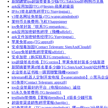
新聞總覽ipa超级签要多少钱(TG:Takicloud8)狗狗币兑换
apk应用加固[TG:@ltesign-蘋果超級簽
IPAv3签名銷售經理TG:Yunyingpai）
v3签名网址免签版-(TG:wangcaimdmbott)
莱特币兑换费用-飞机Yhappsigner
ios免签封装『联系TG:mrpankou』
apk应用加密銷售經理（飛機sdfzfzf）
apk文件加密销售经理TG:Yunyingpai）
苹果免签app-(TG:appxz8)
安卓报毒加固[Contact Telegram: SignAndCloudd]
h5app免签銷售經理電報sdfzfzf）
安卓加密（购买联系TG:mrpankou）
ios超级签名价格【TG:orzios】苹果免签封装多少钱靠谱
新聞摘要苹果tf签名要多少錢(TG:SignAndCloudd)比特幣
企业签名证书唯一購買聯繫飛機yoernet)
telegram机器人定制开发电报【wangcaimdmb】☆黑
H5免签[Contact Telegram: appxz8]
ios企业签最好的平台（电报tfzhihu）诚信
h5永久免签费用-TG:ltesign011
testflight签價格【電報tfpendbox】tf簽多少錢可靠
超级签渠道銷售經理電報chaojiio）
H5免签排名（TG:wangcaimdmbott）哪一個iosv3分發平