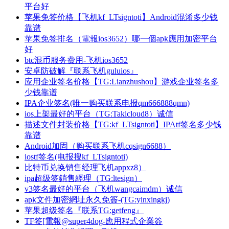
平台好
苹果免签价格【飞机kf_LTsigntoti】Android混淆多少钱
靠谱
苹果免签排名（電報ios3652）哪一個apk應用加密平台
好
btc混币服务费用-飞机ios3652
安卓防破解『联系飞机guluios』
应用企业签名价格【TG:Lianzhushou】游戏企业签名多
少钱靠谱
IPA企业签名(唯一购买联系电报qm666888qmn)
ios上架最好的平台（TG:Takicloud8）诚信
描述文件封装价格【TG:kf_LTsigntoti】IPAtf签名多少钱
靠谱
Android加固（购买联系飞机cqsign6688）
iostf签名(电报搜kf_LTsigntoti)
比特币兑换销售经理飞机appxz8）
ipa超级签銷售經理（TG:ltesign）
v3签名最好的平台（飞机wangcaimdm）诚信
apk文件加密網址永久免簽-(TG:yinxingkj)
苹果超级签名『联系TG:getfeng』
TF签[電報@super4dog-應用程式企業簽