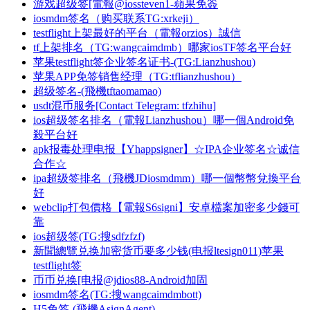
游戏超级签[電報@iossteven1-蘋果免簽
iosmdm签名（购买联系TG:xrkeji）
testflight上架最好的平台（電報orzios）誠信
tf上架排名（TG:wangcaimdmb）哪家iosTF签名平台好
苹果testflight签企业签名证书-(TG:Lianzhushou)
苹果APP免签销售经理（TG:tflianzhushou）
超级签名-(飛機tftaomamao)
usdt混币服务[Contact Telegram: tfzhihu]
ios超级签名排名（電報Lianzhushou）哪一個Android免
殺平台好
apk报毒处理电报【Yhappsigner】☆IPA企业签名☆诚信
合作☆
ipa超级签排名（飛機JDiosmdmm）哪一個幣幣兌換平台
好
webclip打包價格【電報S6signi】安卓檔案加密多少錢可
靠
ios超级签(TG:搜sdfzfzf)
新聞總覽兑换加密货币要多少钱(电报ltesign011)苹果
testflight签
币币兑换[电报@jdios88-Android加固
iosmdm签名(TG:搜wangcaimdmbott)
H5免签-(飛機AsignAgent)