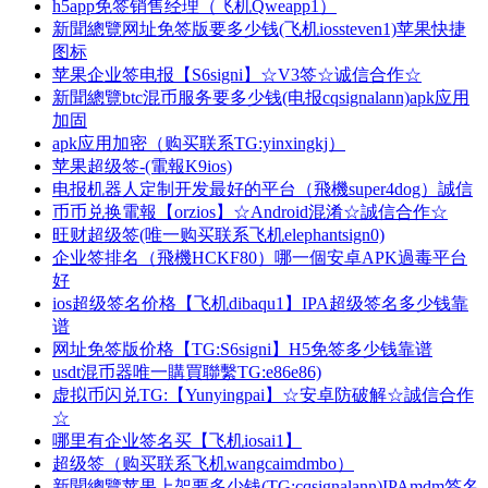
h5app免签销售经理（飞机Qweapp1）
新聞總覽网址免签版要多少钱(飞机iossteven1)苹果快捷
图标
苹果企业签电报【S6signi】☆V3签☆诚信合作☆
新聞總覽btc混币服务要多少钱(电报cqsignalann)apk应用
加固
apk应用加密（购买联系TG:yinxingkj）
苹果超级签-(電報K9ios)
电报机器人定制开发最好的平台（飛機super4dog）誠信
币币兑换電報【orzios】☆Android混淆☆誠信合作☆
旺财超级签(唯一购买联系飞机elephantsign0)
企业签排名（飛機HCKF80）哪一個安卓APK過毒平台
好
ios超级签名价格【飞机dibaqu1】IPA超级签名多少钱靠
谱
网址免签版价格【TG:S6signi】H5免签多少钱靠谱
usdt混币器唯一購買聯繫TG:e86e86)
虚拟币闪兑TG:【Yunyingpai】☆安卓防破解☆誠信合作
☆
哪里有企业签名买【飞机iosai1】
超级签（购买联系飞机wangcaimdmbo）
新聞總覽苹果上架要多少钱(TG:cqsignalann)IPAmdm签名