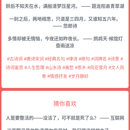
醉后不知天在水，满船清梦压星河。 —— 题龙阳县青草湖
一别之后，两地相思，只道是三四月，又谁知五六年。
—— 怨郎诗
多情却被无情恼，今夜还如昨夜长。 —— 鹧鸪天·候馆灯
昏雨送凉
#古诗词 #唐诗宋词 #经典名句 #律诗 #绝句 #词牌名 #诗意 #
诗词鉴赏 #人生哲理 #山水诗 #离愁 #思乡 #风花雪月 #文人风
骨 #情感抒发 #岁月静好
猜你喜欢
人是要整活的——没活了，可不就是死了么？ —— 互联网