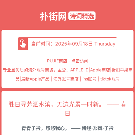
扑街网
诗词精选
当前时间：2025年09月18日 Thursday
PUJIE商店 - 点击访问
专业且优质的海外账号商城，主营：APPLE ID|Apple商店|折扣苹果商
品|最新Apple产品 | 海外账号商店 | ins账号 | tiktok账号
胜日寻芳泗水滨，无边光景一时新。 —— 春
日
青青子衿，悠悠我心。 —— 诗经·郑风·子衿