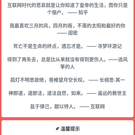
互联网时代的悲哀就是让你知道了皇帝的生活，而你只是
个佃户。 —— 知乎
我最喜欢三月的风，四月的雨，不落的太阳和最好的你
—— 闺密
死亡不是生命的终点，遗忘才是。 —— 寻梦环游记
得到了再失去，总是比从来就没有得到更伤人。——追风
筝的人
孤灯不明思欲绝，卷帷望月空长叹。 —— 长相思·其一
神即道，道即法，道法自然，如来。 —— 遥远的救世主
盐于律己，甜以待人。 —— 互联网
✐ 溫馨提示