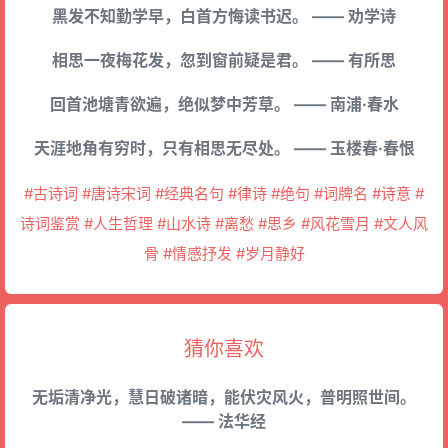
黑发不知勤学早，白首方悔读书迟。 —— 劝学诗
相思一夜梅花发，忽到窗前疑是君。 —— 有所思
回首池塘青欲遍，绝似梦中芳草。 —— 南浦·春水
天涯地角有穷时，只有相思无尽处。 —— 玉楼春·春恨
#古诗词 #唐诗宋词 #经典名句 #律诗 #绝句 #词牌名 #诗意 #
诗词鉴赏 #人生哲理 #山水诗 #离愁 #思乡 #风花雪月 #文人风
骨 #情感抒发 #岁月静好
猜你喜欢
无垢清净光，慧日破诸暗，能伏灾风火，普明照世间。
—— 法华经