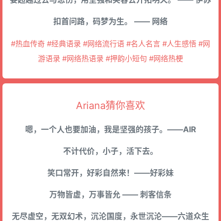
扣首问路，码梦为生。 —— 网络
#热血传奇 #经典语录 #网络流行语 #名人名言 #人生感悟 #网
游语录 #网络热语录 #押韵小短句 #网络热梗
Ariana猜你喜欢
嗯，一个人也要加油，我是坚强的孩子。——AIR
不计代价，小子，活下去。
笑口常开，好彩自然来！——好彩妹
万物皆虚，万事皆允 —— 刺客信条
无尽虚空，无双幻术，沉沦国度，永世沉沦——六道众生