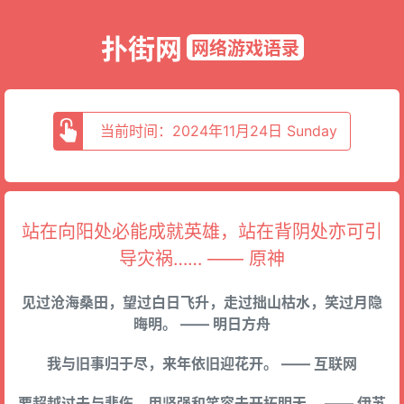
扑街网
网络游戏语录
当前时间：2024年11月24日 Sunday
站在向阳处必能成就英雄，站在背阴处亦可引
导灾祸…… —— 原神
见过沧海桑田，望过白日飞升，走过拙山枯水，笑过月隐
晦明。 —— 明日方舟
我与旧事归于尽，来年依旧迎花开。 —— 互联网
要超越过去与悲伤，用坚强和笑容去开拓明天。 —— 伊苏