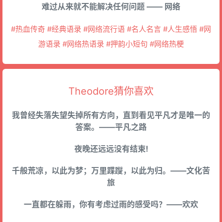
难过从来就不能解决任何问题 —— 网络
#热血传奇 #经典语录 #网络流行语 #名人名言 #人生感悟 #网
游语录 #网络热语录 #押韵小短句 #网络热梗
Theodore猜你喜欢
我曾经失落失望失掉所有方向，直到看见平凡才是唯一的
答案。——平凡之路
夜晚还远远没有结束!
千般荒凉，以此为梦；万里蹀躞，以此为归。——文化苦
旅
一直都在躲雨，你有考虑过雨的感受吗？——欢欢