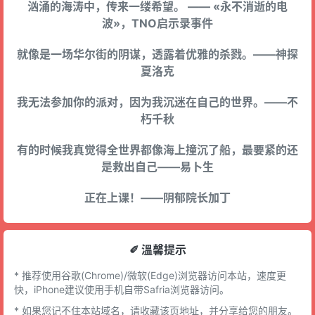
汹涌的海涛中，传来一缕希望。 —— «永不消逝的电
波»，TNO启示录事件
就像是一场华尔街的阴谋，透露着优雅的杀戮。——神探
夏洛克
我无法参加你的派对，因为我沉迷在自己的世界。——不
朽千秋
有的时候我真觉得全世界都像海上撞沉了船，最要紧的还
是救出自己——易卜生
正在上课！——阴郁院长加丁
✐ 溫馨提示
* 推荐使用谷歌(Chrome)/微软(Edge)浏览器访问本站，速度更
快，iPhone建议使用手机自带Safria浏览器访问。
* 如果您记不住本站域名，请收藏该页地址，并分享给您的朋友。