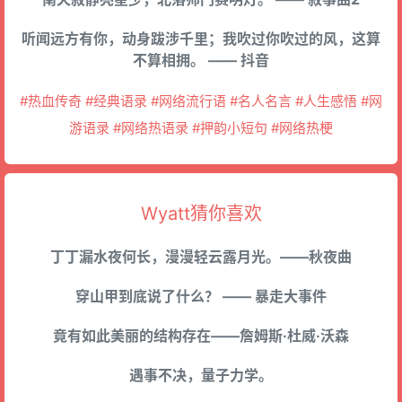
听闻远方有你，动身跋涉千里；我吹过你吹过的风，这算
不算相拥。 —— 抖音
#热血传奇 #经典语录 #网络流行语 #名人名言 #人生感悟 #网
游语录 #网络热语录 #押韵小短句 #网络热梗
Wyatt猜你喜欢
丁丁漏水夜何长，漫漫轻云露月光。——秋夜曲
穿山甲到底说了什么？ —— 暴走大事件
竟有如此美丽的结构存在——詹姆斯·杜威·沃森
遇事不决，量子力学。