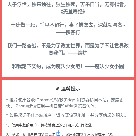
人于浮世，独来独往，独生独死，苦乐自当，无有代者。
——《无量寿经》
十步做一死，千里不留行，事了拂衣去，深藏功与名~
——侠客行
我们一路奋战，不是为了改变世界，而是为了不让世界改
变我们。——熔炉
和我定下契约，成为魔法少女吧！——魔法少女小圆
✐ 溫馨提示
* 推荐使用谷歌(Chrome)/微软(Edge)浏览器访问本站，速度更
快，iPhone建议使用手机自带Safria浏览器访问。
* 如果您记不住本站域名，请收藏该页地址，并分享给您的朋友。
1、使用电脑的用户，请按键盘上的CTRL+D进行收藏
2、苹果手机用户在浏览器点击
，然后添加到个人收藏或主屏幕。