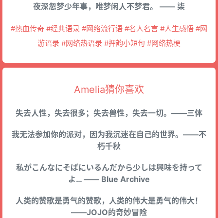
夜深忽梦少年事，唯梦闲人不梦君。 —— 柒
#热血传奇 #经典语录 #网络流行语 #名人名言 #人生感悟 #网
游语录 #网络热语录 #押韵小短句 #网络热梗
Amelia猜你喜欢
失去人性，失去很多；失去兽性，失去一切。——三体
我无法参加你的派对，因为我沉迷在自己的世界。——不
朽千秋
私がこんなにそばにいるんだから少しは興味を持って
よ… —— Blue Archive
人类的赞歌是勇气的赞歌，人类的伟大是勇气的伟大！
——JOJO的奇妙冒险