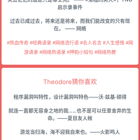
启示录事件
过去已成过去，将来还是将来，而我们能改变的只有现
在。 —— 网络
#热血传奇 #经典语录 #网络流行语 #名人名言 #人生感悟 #网
游语录 #网络热语录 #押韵小短句 #网络热梗
Theodore猜你喜欢
程序漏洞叫特性，设计漏洞叫特色——沃·兹基·硕得
就连一直都无容身之地的我……也不是可以任意舍弃的生
命。——夏目友人帐
游龙当归海，海不迎我自来也。——火影鸣人