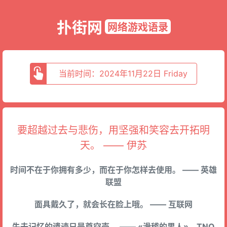
扑街网
网络游戏语录
当前时间：2024年11月22日 Friday
要超越过去与悲伤，用坚强和笑容去开拓明
天。 —— 伊苏
时间不在于你拥有多少，而在于你怎样去使用。 —— 英雄
联盟
面具戴久了，就会长在脸上哦。 —— 互联网
失去记忆的遗迹只是尊空壳。 —— «滑稽的男人»，TNO