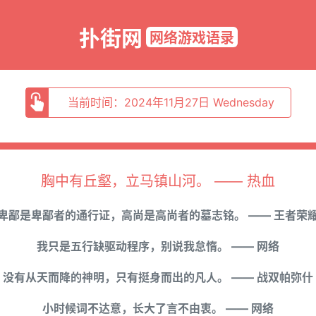
扑街网
网络游戏语录
当前时间：2024年11月27日 Wednesday
胸中有丘壑，立马镇山河。 —— 热血
卑鄙是卑鄙者的通行证，高尚是高尚者的墓志铭。 —— 王者荣
我只是五行缺驱动程序，别说我怠惰。 —— 网络
没有从天而降的神明，只有挺身而出的凡人。 —— 战双帕弥什
小时候词不达意，长大了言不由衷。 —— 网络