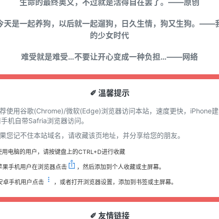
生命的最终奥义，不过就是活得自在罢了。——原创
今天是一起养狗，以后就一起遛狗，日久生情，狗又生狗。——
的少女时代
难受就是难受…不要让开心变成一种负担…——网络
✐ 溫馨提示
推荐使用谷歌(Chrome)/微软(Edge)浏览器访问本站，速度更快，iPhone
手机自带Safria浏览器访问。
 如果您记不住本站域名，请收藏该页地址，并分享给您的朋友。
使用电脑的用户，请按键盘上的CTRL+D进行收藏
苹果手机用户在浏览器点击
，然后添加到个人收藏或主屏幕。
安卓手机用户点击
，或者打开浏览器设置，添加到书签或主屏幕。
✐ 友情链接