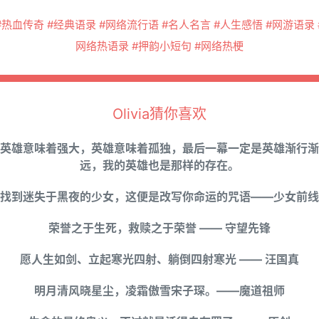
#热血传奇 #经典语录 #网络流行语 #名人名言 #人生感悟 #网游语录 
网络热语录 #押韵小短句 #网络热梗
Olivia猜你喜欢
英雄意味着强大，英雄意味着孤独，最后一幕一定是英雄渐行渐
远，我的英雄也是那样的存在。
找到迷失于黑夜的少女，这便是改写你命运的咒语——少女前线
荣誉之于生死，救赎之于荣誉 —— 守望先锋
愿人生如剑、立起寒光四射、躺倒四射寒光 —— 汪国真
明月清风晓星尘，凌霜傲雪宋子琛。——魔道祖师