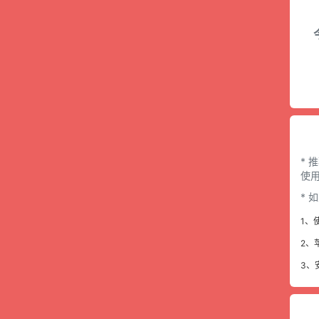
* 
使用
*
1、
2、
3、