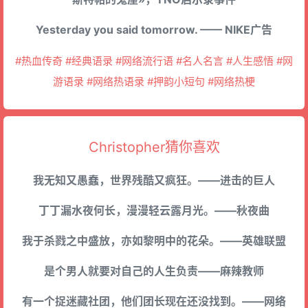
Yesterday you said tomorrow. —— NIKE广告
#热血传奇 #经典语录 #网络流行语 #名人名言 #人生感悟 #网
游语录 #网络热语录 #押韵小短句 #网络热梗
Christopher猜你喜欢
我无知又愚蠢，世界残酷又疯狂。——进击的巨人
丁丁漏水夜何长，漫漫轻云露月光。——秋夜曲
我于杀戮之中盛放，亦如黎明中的花朵。——英雄联盟
是个男人就要对自己的人生负责——麻辣教师
有一个捉迷藏社团，他们团长现在还没找到。——网络