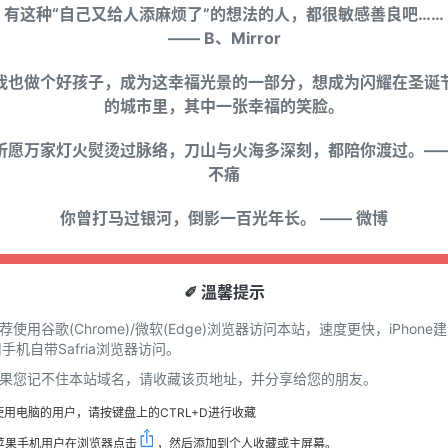
有这种“自己又给人添麻烦了”的想法的人，都很敏感善良吧……
—— B、Mirror
我也做个好孩子，成为这幸福光景的一部分，想成为闪耀在圣诞
的城市里，其中一张幸福的笑脸。
祈愿万家灯火熨烫过脉络，刀山与火海多深刻，都陪你渡过。—
不痛
你曾打马过银河，倒影一百光年长。 —— 微博
✐ 溫馨提示
推荐使用谷歌(Chrome)/微软(Edge)浏览器访问本站，速度更快，iPhone
手机自带Safria浏览器访问。
 如果您记不住本站域名，请收藏该页地址，并分享给您的朋友。
使用电脑的用户，请按键盘上的CTRL+D进行收藏
苹果手机用户在浏览器点击
，然后添加到个人收藏或主屏幕。