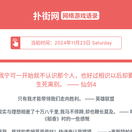
扑街网
网络游戏语录
当前时间：2024年11月23日 Saturday
我宁可一开始就不认识那个人，也好过相识以后却
生死离别。 —— 仙剑4
只有我才能带领我们走向胜利。 —— 英雄联盟
现实与理想相差了十万八千里,我马不停蹄,却也鞭长莫及。 —— 
《稻香》时的一些感慨
是我，慈祥的希姆莱爷爷哒！快进来让我摸摸。 —— «奥斯特帕