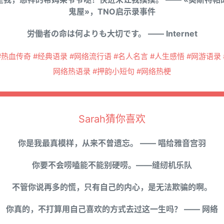
鬼屋»，TNO启示录事件
労働者の命は何よりも大切です。 —— Internet
#热血传奇 #经典语录 #网络流行语 #名人名言 #人生感悟 #网游语录 
网络热语录 #押韵小短句 #网络热梗
Sarah猜你喜欢
你是我最真模样，从来不曾遗忘。 —— 唱给雅音宫羽
你要不会唠嗑能不能别硬唠。——缝纫机乐队
不管你说再多的慌，只有自己的内心，是无法欺骗的啊。
你真的，不打算用自己喜欢的方式去过这一生吗？ —— 网络