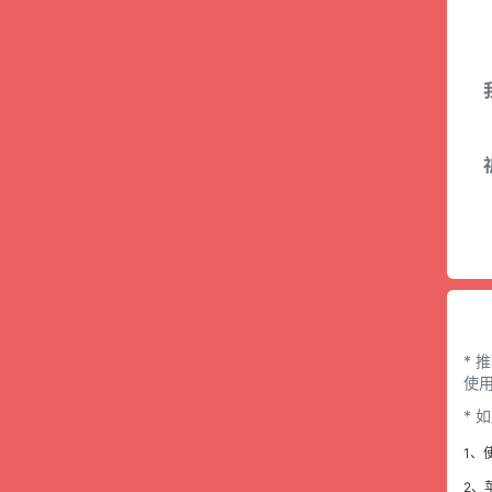
* 
使用
*
1、
2、