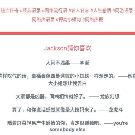
#热血传奇 #经典语录 #网络流行语 #名人名言 #人生感悟 #网游语录 
网络热语录 #押韵小短句 #网络热梗
Jackson猜你喜欢
人间不温柔——李诞
这样叹气的话，幸福会像四处逃散的小蜘蛛一样溜走的。——辉
大小姐想让我告白
大家都是凶器，同病相怜就好了。 —— 龙族幻想
算了，和你说话感觉就像是大姨妈来了。——龙虎斗
隔着屏幕轻易产生感情的你，肯定很孤独吧。——you're
somebody else