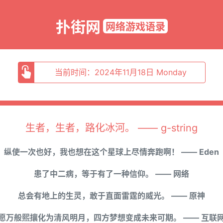
扑街网
网络游戏语录
当前时间：2024年11月18日 Monday
生者，生者，路化冰河。 —— g-string
纵使一次也好，我也想在这个星球上尽情奔跑啊！ —— Eden
患了中二病，等于有了一种信仰。 —— 网络
总会有地上的生灵，敢于直面雷霆的威光。 —— 原神
愿万般熙攘化为清风明月，四方梦想变成未来可期。 —— 互联