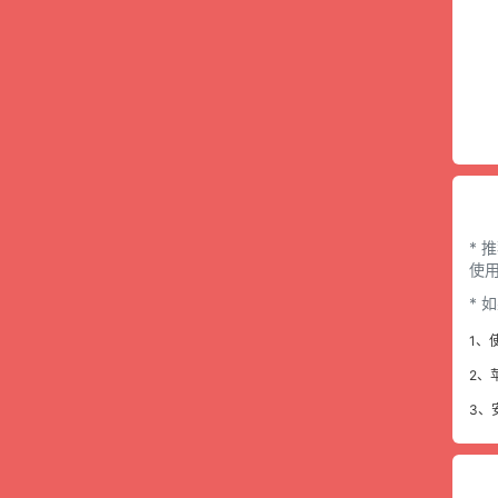
* 
使用
*
1、
2、
3、