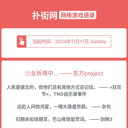
扑街网
网络游戏语录
当前时间：2024年11月17日 Sunday
少女祈祷中… —— 东方project
人民是健忘的，但他们总有其他方式去记住。 —— «狂欢
节»，TNO启示录事件
远赴人间惊鸿宴，一睹大唐盛世颜。 —— 杂句
归期未如佳期至，巴山夜雨留荒词。 —— 剑网3