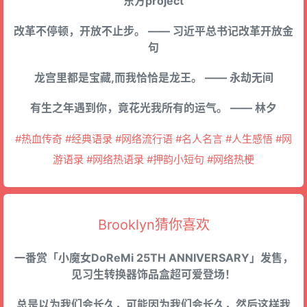
东方project
改革不停顿，开放不止步。 —— 习近平总书记改革开放金
句
龙宫里都是宝藏,而我恰恰是龙王。 —— 永劫无间
有生之年遇到你，竟花光我所有的运气。 —— 林夕
#热血传奇 #经典语录 #网络流行语 #名人名言 #人生感悟 #网
游语录 #网络热语录 #押韵小短句 #网络热梗
Brooklyn猜你喜欢
一番赏「小魔女DoReMi 25TH ANNIVERSARY」发售，
见习生转换器饰品盒超可爱登场！
总是以为我们会长久，可能因为我们会长久，然后这样我