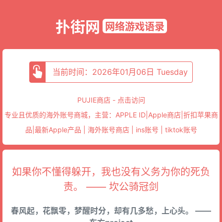
扑街网
网络游戏语录
当前时间：2026年01月06日 Tuesday
PUJIE商店 - 点击访问
专业且优质的海外账号商城，主营：APPLE ID|Apple商店|折扣苹果商
品|最新Apple产品 | 海外账号商店 | ins账号 | tiktok账号
如果你不懂得躲开，我也没有义务为你的死负
责。 —— 坎公骑冠剑
春风起，花飘零，梦醒时分，却有几多愁，上心头。 ——