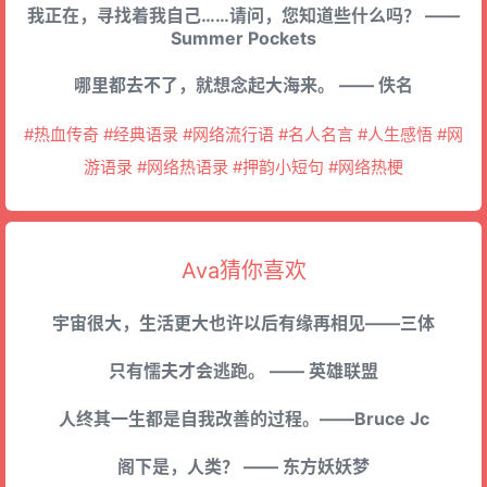
我正在，寻找着我自己……请问，您知道些什么吗？ ——
Summer Pockets
哪里都去不了，就想念起大海来。 —— 佚名
#热血传奇 #经典语录 #网络流行语 #名人名言 #人生感悟 #网
游语录 #网络热语录 #押韵小短句 #网络热梗
Ava猜你喜欢
宇宙很大，生活更大也许以后有缘再相见——三体
只有懦夫才会逃跑。 —— 英雄联盟
人终其一生都是自我改善的过程。——Bruce Jc
阁下是，人类？ —— 东方妖妖梦