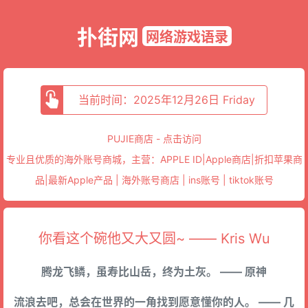
扑街网
网络游戏语录
当前时间：2025年12月26日 Friday
PUJIE商店 - 点击访问
专业且优质的海外账号商城，主营：APPLE ID|Apple商店|折扣苹果商
品|最新Apple产品 | 海外账号商店 | ins账号 | tiktok账号
你看这个碗他又大又圆~ —— Kris Wu
腾龙飞鳞，虽寿比山岳，终为土灰。 —— 原神
流浪去吧，总会在世界的一角找到愿意懂你的人。 —— 几