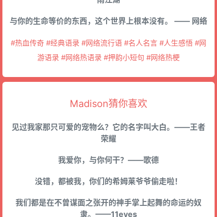
与你的生命等价的东西，这个世界上根本没有。 —— 网络
#热血传奇 #经典语录 #网络流行语 #名人名言 #人生感悟 #网
游语录 #网络热语录 #押韵小短句 #网络热梗
Madison猜你喜欢
见过我家那只可爱的宠物么？它的名字叫大白。——王者
荣耀
我爱你，与你何干？——歌德
没错，都被我，你们的希姆莱爷爷偷走啦！
我们都是在不曾谋面之张开的神手掌上起舞的命运的奴
隶。——11eyes