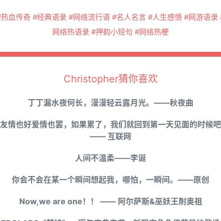
#热血传奇 #经典语录 #网络流行语 #名人名言 #人生感悟 #网游语录 
网络热语录 #押韵小短句 #网络热梗
Christopher猜你喜欢
丁丁漏水夜何长，漫漫轻云露月光。——秋夜曲
友情也好爱情也罢，如果累了，我们就回到第一天见面的时候吧
—— 互联网
人间不温柔——李诞
你会不会在某一个瞬间想起我，哪怕，一瞬间。——原创
Now,we are one！！ —— 阿尔萨斯&巫妖王耐奥祖