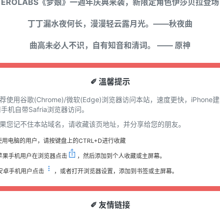
EROLABS《梦娘》一週年庆典来袭，新限定角色伊莎贝拉登场
丁丁漏水夜何长，漫漫轻云露月光。——秋夜曲
曲高未必人不识，自有知音和清词。 —— 原神
✐ 溫馨提示
推荐使用谷歌(Chrome)/微软(Edge)浏览器访问本站，速度更快，iPhone
手机自带Safria浏览器访问。
 如果您记不住本站域名，请收藏该页地址，并分享给您的朋友。
使用电脑的用户，请按键盘上的CTRL+D进行收藏
苹果手机用户在浏览器点击
，然后添加到个人收藏或主屏幕。
安卓手机用户点击
，或者打开浏览器设置，添加到书签或主屏幕。
✐ 友情链接