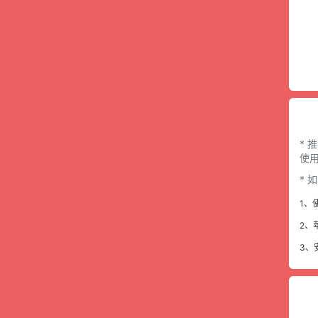
* 
使用
*
1、
2、
3、