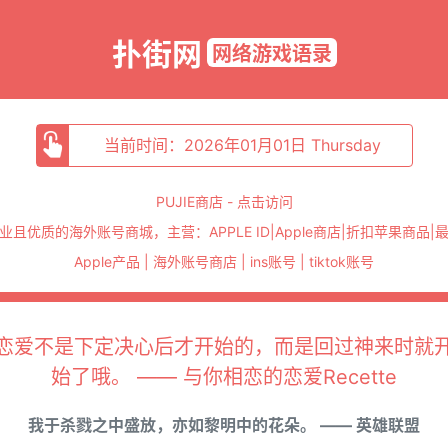
扑街网
网络游戏语录
当前时间：2026年01月01日 Thursday
PUJIE商店 - 点击访问
业且优质的海外账号商城，主营：APPLE ID|Apple商店|折扣苹果商品|
Apple产品 | 海外账号商店 | ins账号 | tiktok账号
恋爱不是下定决心后才开始的，而是回过神来时就
始了哦。 —— 与你相恋的恋爱Recette
我于杀戮之中盛放，亦如黎明中的花朵。 —— 英雄联盟