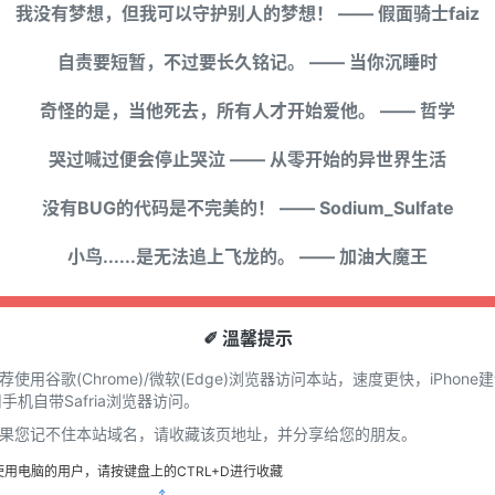
我没有梦想，但我可以守护别人的梦想！ —— 假面骑士faiz
自责要短暂，不过要长久铭记。 —— 当你沉睡时
奇怪的是，当他死去，所有人才开始爱他。 —— 哲学
哭过喊过便会停止哭泣 —— 从零开始的异世界生活
没有BUG的代码是不完美的！ —— Sodium_Sulfate
小鸟......是无法追上飞龙的。 —— 加油大魔王
✐ 溫馨提示
推荐使用谷歌(Chrome)/微软(Edge)浏览器访问本站，速度更快，iPhone
手机自带Safria浏览器访问。
 如果您记不住本站域名，请收藏该页地址，并分享给您的朋友。
使用电脑的用户，请按键盘上的CTRL+D进行收藏