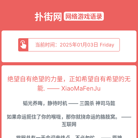
扑街网
网络游戏语录
当前时间：2025年01月03日 Friday
绝望自有绝望的力量，正如希望自有希望的无
能. —— XiaoMaFenJu
韬光养晦，静待时机 —— 三国杀 神司马懿
如果命运扼住了你的喉咙，那你就挠命运的胳肢窝。 ——
互联网
旅程总有一天会迎来终点，不必匆忙。 —— 原神