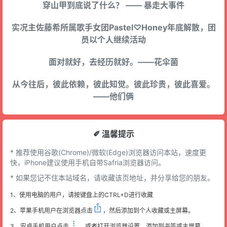
穿山甲到底说了什么？ —— 暴走大事件
实况主佐藤希所属歌手女团Pastel♡Honey年底解散，团
员以个人继续活动
面对就好，去经历就好。——花伞菌
从今往后，彼此依赖，彼此知觉。彼此珍贵，彼此喜爱。
——他们俩
✐ 溫馨提示
* 推荐使用谷歌(Chrome)/微软(Edge)浏览器访问本站，速度更
快，iPhone建议使用手机自带Safria浏览器访问。
* 如果您记不住本站域名，请收藏该页地址，并分享给您的朋友。
1、使用电脑的用户，请按键盘上的CTRL+D进行收藏
2、苹果手机用户在浏览器点击
，然后添加到个人收藏或主屏幕。
3、安卓手机用户点击
，或者打开浏览器设置，添加到书签或主屏幕。