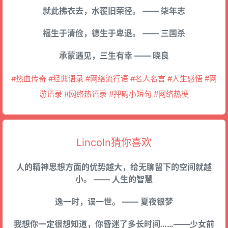
就此拂衣去，水覆旧荣径。 —— 柒年志
福生于清俭，德生于卑退。 —— 三国杀
承蒙遇见，三生有幸 —— 晓良
#热血传奇 #经典语录 #网络流行语 #名人名言 #人生感悟 #网
游语录 #网络热语录 #押韵小短句 #网络热梗
Lincoln猜你喜欢
人的精神思想方面的优势越大，给无聊留下的空间就越
小。 —— 人生的智慧
逸一时，误一世。 —— 夏夜银梦
我想你一定很想知道，你昏迷了多长时间……——少女前