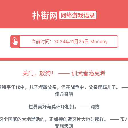
扑街网
网络游戏语录
当前时间：2024年11月25日 Monday
关门，放狗！ —— 训犬者洛克希
在和平年代中，儿子埋葬父亲，但在战争中，父亲埋葬儿子。 —
使命召唤
世界美好与莫环环相扣。 —— 网络
这个国家的大地是活的，正如神创造这片大地时那样。 —— 东
非想天则