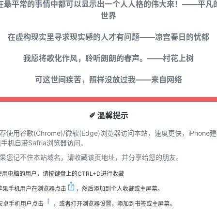
在最平常的事情中都可以显示出一个人人格的伟大来！——平凡
世界
在虚构现实里寻求现实感的人才有问题——凉宫春日的忧郁
我愿将歌化作风，聆听朗朗的春声。——村花上树
可这世间疾苦，照样没放过我——来自网络
✐ 溫馨提示
推荐使用谷歌(Chrome)/微软(Edge)浏览器访问本站，速度更快，iPhone
手机自带Safria浏览器访问。
 如果您记不住本站域名，请收藏该页地址，并分享给您的朋友。
使用电脑的用户，请按键盘上的CTRL+D进行收藏
苹果手机用户在浏览器点击
，然后添加到个人收藏或主屏幕。
安卓手机用户点击
，或者打开浏览器设置，添加到书签或主屏幕。