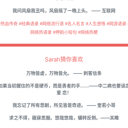
我问风扇我丑吗，风扇摇了一晚上头。 —— 互联网
#热血传奇 #经典语录 #网络流行语 #名人名言 #人生感悟 #网游语录 
网络热语录 #押韵小短句 #网络热梗
Sarah猜你喜欢
万物皆虚，万物皆允。 —— 刺客信条
如果当初握住的不是硬币，而是勇者的手......——中二病也要谈
爱 恋！
我忘记了所有悲剧，所见皆是奇迹。 —— 奎若小哥
求之不得，寤寐思服。悠哉悠哉，辗转反侧。——关雎