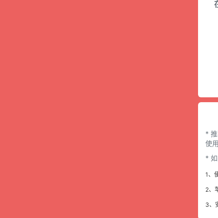
* 
使用
*
1、
2、
3、