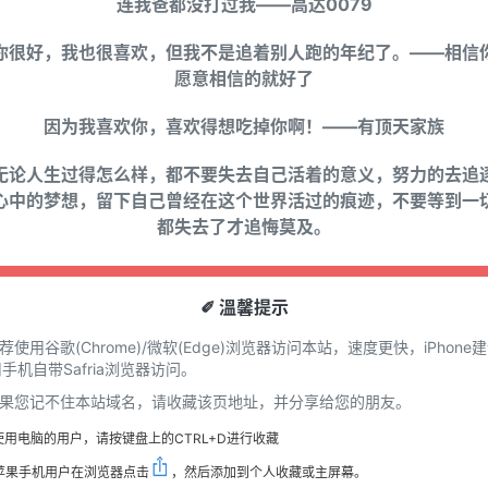
连我爸都没打过我——高达0079
你很好，我也很喜欢，但我不是追着别人跑的年纪了。——相信
愿意相信的就好了
因为我喜欢你，喜欢得想吃掉你啊！——有顶天家族
无论人生过得怎么样，都不要失去自己活着的意义，努力的去追
心中的梦想，留下自己曾经在这个世界活过的痕迹，不要等到一
都失去了才追悔莫及。
✐ 溫馨提示
推荐使用谷歌(Chrome)/微软(Edge)浏览器访问本站，速度更快，iPhone
手机自带Safria浏览器访问。
 如果您记不住本站域名，请收藏该页地址，并分享给您的朋友。
使用电脑的用户，请按键盘上的CTRL+D进行收藏
苹果手机用户在浏览器点击
，然后添加到个人收藏或主屏幕。