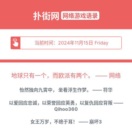
扑街网
网络游戏语录
当前时间：2024年11月15日 Friday
地球只有一个，而欧派有两个。 —— 网络
怡然独向九霄中， 坐看浮生作梦。 —— 符华
以爱回应忠诚，以荣誉回应英勇，以复仇回应背叛 ——
Qihoo360
女王万岁，不绝于耳！ —— 崩坏3