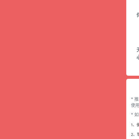
* 
使用
*
1、
2、