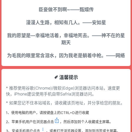
臣妾做不到啊~——甄嬛传
漫漫人生路，相知有几人。——安如星
我的愿望是—幸福地活着，幸福地死去。——神不在的星
期天
为毛我的眼里常含泪水，因为我老是躺着中枪。——网络
✐ 溫馨提示
* 推荐使用谷歌(Chrome)/微软(Edge)浏览器访问本站，速度更
快，iPhone建议使用手机自带Safria浏览器访问。
* 如果您记不住本站域名，请收藏该页地址，并分享给您的朋友。
1、使用电脑的用户，请按键盘上的CTRL+D进行收藏
2、苹果手机用户在浏览器点击
，然后添加到个人收藏或主屏幕。
3、安卓手机用户点击
，或者打开浏览器设置，添加到书签或主屏幕。