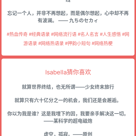
忘记一个人，并非不再想起，而是偶尔想起，心中却不再
有波澜。 —— 九ちのセカィ
#热血传奇 #经典语录 #网络流行语 #名人名言 #人生感悟 #网
游语录 #网络热语录 #押韵小短句 #网络热梗
Isabella猜你喜欢
就算世界终结，也无所谓——少女终末旅行
就算只有六十亿分之一的机会，我们还是会邂逅。
你以为我是谁？这是我埋下的因，我要亲手解决这一切。
——某科学的超电磁炮
虚空，孤寂。——原创