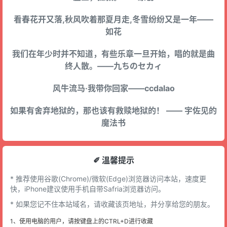
看春花开又落,秋风吹着那夏月走,冬雪纷纷又是一年——
如花
我们在年少时并不知道，有些乐章一旦开始，唱的就是曲
终人散。——九ちのセカィ
风牛流马·我带你回家——ccdalao
如果有舍弃地狱的，那也该有救赎地狱的！ —— 宇佐见的
魔法书
✐ 溫馨提示
* 推荐使用谷歌(Chrome)/微软(Edge)浏览器访问本站，速度更
快，iPhone建议使用手机自带Safria浏览器访问。
* 如果您记不住本站域名，请收藏该页地址，并分享给您的朋友。
1、使用电脑的用户，请按键盘上的CTRL+D进行收藏