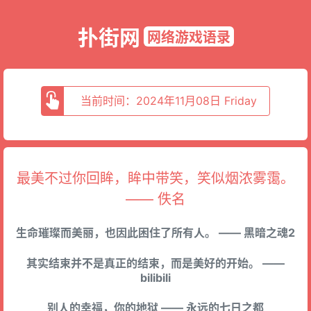
扑街网
网络游戏语录
当前时间：2024年11月08日 Friday
最美不过你回眸，眸中带笑，笑似烟浓雾霭。
—— 佚名
生命璀璨而美丽，也因此困住了所有人。 —— 黑暗之魂2
其实结束并不是真正的结束，而是美好的开始。 ——
bilibili
别人的幸福，你的地狱 —— 永远的七日之都