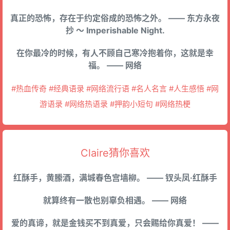
真正的恐怖，存在于约定俗成的恐怖之外。 —— 东方永夜
抄 ～ Imperishable Night.
在你最冷的时候，有人不顾自己寒冷抱着你，这就是幸
福。 —— 网络
#热血传奇 #经典语录 #网络流行语 #名人名言 #人生感悟 #网
游语录 #网络热语录 #押韵小短句 #网络热梗
Claire猜你喜欢
红酥手，黄縢酒，满城春色宫墙柳。 —— 钗头凤·红酥手
就算终有一散也别辜负相遇。 —— 网络
爱的真谛，就是金钱买不到真爱，只会赐给你真爱！ ——