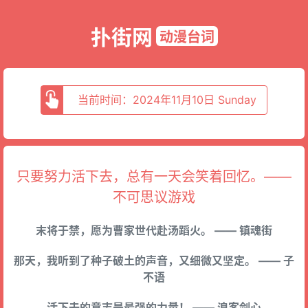
扑街网
动漫台词
当前时间：2024年11月10日 Sunday
只要努力活下去，总有一天会笑着回忆。——
不可思议游戏
末将于禁，愿为曹家世代赴汤蹈火。 —— 镇魂街
那天，我听到了种子破土的声音，又细微又坚定。 —— 子
不语
活下去的意志是最强的力量！ —— 浪客剑心