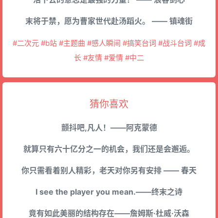
末将于禁，愿为曹家世代赴汤蹈火。 —— 镇魂街
#二次元 #b站 #主题曲 #感人瞬间 #搞笑台词 #战斗台词 #成
长 #友情 #爱情 #中二
猜你喜欢
颤抖吧,凡人！——阿克蒙德
就算只有六十亿分之一的机会，我们还是会邂逅。
你只需看着别人精彩，老天对你另有安排 —— 春天
I see the player you mean.——终末之诗
竟有如此美丽的结构存在——詹姆斯·杜威·沃森