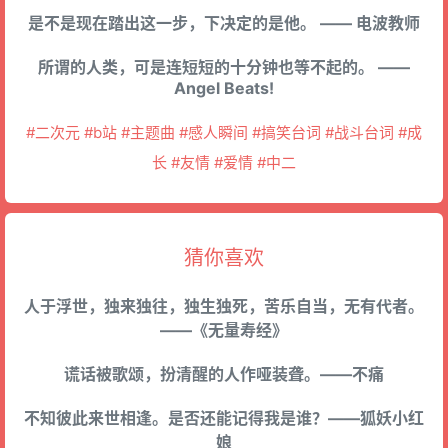
是不是现在踏出这一步，下决定的是他。 —— 电波教师
所谓的人类，可是连短短的十分钟也等不起的。 ——
Angel Beats!
#二次元 #b站 #主题曲 #感人瞬间 #搞笑台词 #战斗台词 #成
长 #友情 #爱情 #中二
猜你喜欢
人于浮世，独来独往，独生独死，苦乐自当，无有代者。
——《无量寿经》
谎话被歌颂，扮清醒的人作哑装聋。——不痛
不知彼此来世相逢。是否还能记得我是谁？——狐妖小红
娘