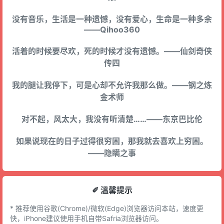
没有音乐，生活是一种遗憾，没有爱心，生命是一种多余
——Qihoo360
活着的时候要尽欢，死的时候才没有遗憾。——仙剑奇侠
传四
我的腿让我停下，可是心却不允许我那么做。——钢之炼
金术师
对不起，风太大，我没有听清楚……——东京巴比伦
如果说现在的日子过得很穷困，那我就去喜欢上穷困。
——隐瞒之事
✐ 溫馨提示
* 推荐使用谷歌(Chrome)/微软(Edge)浏览器访问本站，速度更
快，iPhone建议使用手机自带Safria浏览器访问。