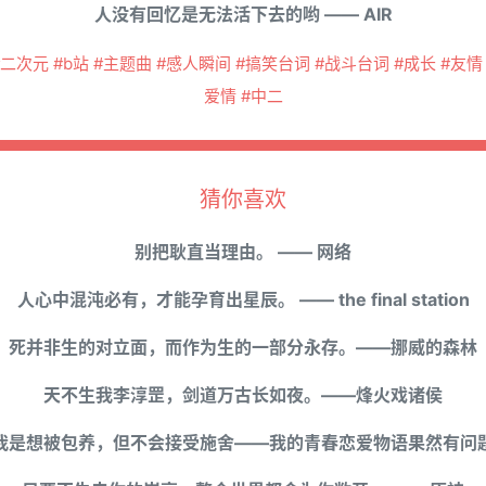
人没有回忆是无法活下去的哟 —— AIR
#二次元 #b站 #主题曲 #感人瞬间 #搞笑台词 #战斗台词 #成长 #友情 
爱情 #中二
猜你喜欢
别把耿直当理由。 —— 网络
人心中混沌必有，才能孕育出星辰。 —— the final station
死并非生的对立面，而作为生的一部分永存。——挪威的森林
天不生我李淳罡，剑道万古长如夜。——烽火戏诸侯
我是想被包养，但不会接受施舍——我的青春恋爱物语果然有问