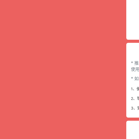
* 
使用
*
1、
2、
3、