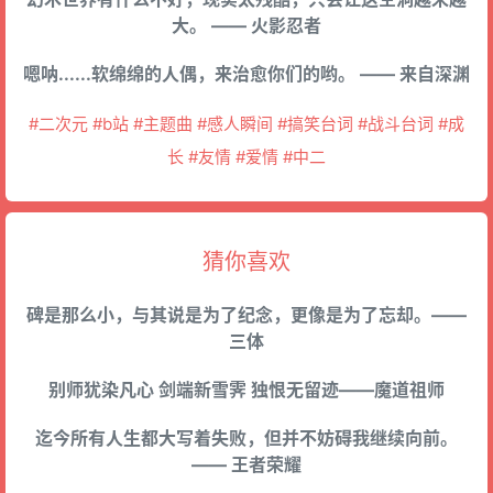
大。 —— 火影忍者
嗯呐......软绵绵的人偶，来治愈你们的哟。 —— 来自深渊
#二次元 #b站 #主题曲 #感人瞬间 #搞笑台词 #战斗台词 #成
长 #友情 #爱情 #中二
猜你喜欢
碑是那么小，与其说是为了纪念，更像是为了忘却。——
三体
别师犹染凡心 剑端新雪霁 独恨无留迹——魔道祖师
迄今所有人生都大写着失败，但并不妨碍我继续向前。
—— 王者荣耀