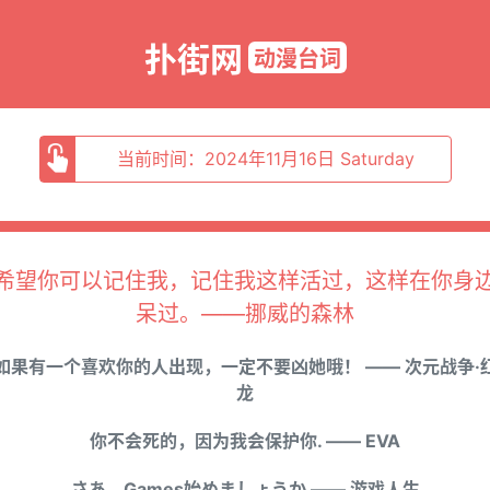
扑街网
动漫台词
当前时间：2024年11月16日 Saturday
希望你可以记住我，记住我这样活过，这样在你身
呆过。——挪威的森林
如果有一个喜欢你的人出现，一定不要凶她哦！ —— 次元战争·
龙
你不会死的，因为我会保护你. —— EVA
さあ，Games始めましょうか —— 游戏人生