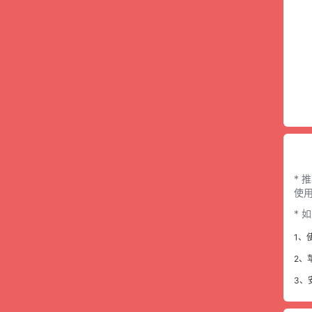
* 
使用
*
1、
2、
3、