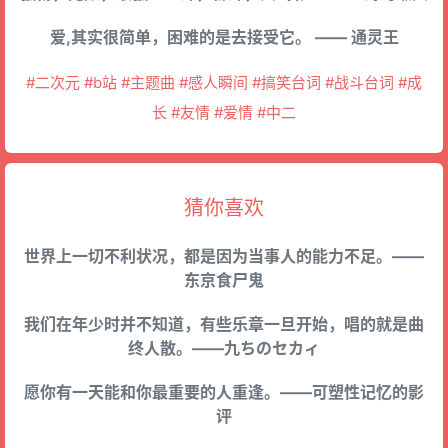
爱,其实很简单，困难的是去接受它。 —— 通灵王
#二次元 #b站 #主题曲 #感人瞬间 #搞笑台词 #战斗台词 #成
长 #友情 #爱情 #中二
猜你喜欢
世界上一切不利状况，都是因为当事人的能力不足。——
东京食尸鬼
我们在年少时并不知道，有些乐章一旦开始，唱的就是曲
终人散。——九ちのセカィ
愿你有一天能和你最重要的人重逢。——可塑性记忆的影
评