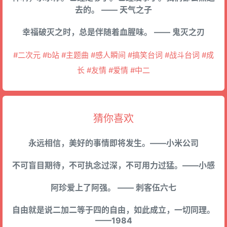
去的。 —— 天气之子
幸福破灭之时，总是伴随着血腥味。 —— 鬼灭之刃
#二次元 #b站 #主题曲 #感人瞬间 #搞笑台词 #战斗台词 #成
长 #友情 #爱情 #中二
猜你喜欢
永远相信，美好的事情即将发生。——小米公司
不可盲目期待，不可执念过深，不可用力过猛。——小感
阿珍爱上了阿强。 —— 刺客伍六七
自由就是说二加二等于四的自由，如此成立，一切同理。
——1984