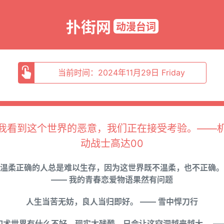
扑街网
动漫台词
当前时间：2024年11月29日 Friday
我看到这个世界的恶意，我们正在接受考验。——
动战士高达00
温柔正确的人总是难以生存，因为这世界既不温柔，也不正确。
—— 我的青春恋爱物语果然有问题
人生当苦无妨，良人当归即好。 —— 雪中悍刀行
幻术世界有什么不好，现实太残酷，只会让这空洞越来越大。 —