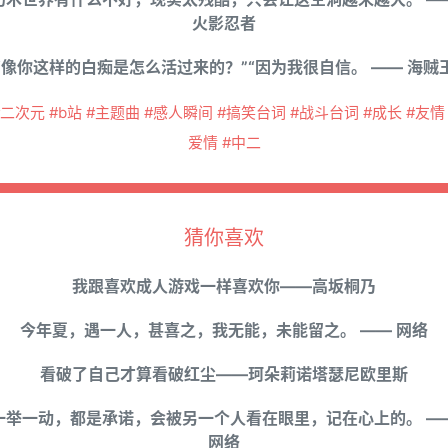
火影忍者
“像你这样的白痴是怎么活过来的？”“因为我很自信。 —— 海贼
#二次元 #b站 #主题曲 #感人瞬间 #搞笑台词 #战斗台词 #成长 #友情 
爱情 #中二
猜你喜欢
我跟喜欢成人游戏一样喜欢你——高坂桐乃
今年夏，遇一人，甚喜之，我无能，未能留之。 —— 网络
看破了自己才算看破红尘——珂朵莉诺塔瑟尼欧里斯
一举一动，都是承诺，会被另一个人看在眼里，记在心上的。 —
网络