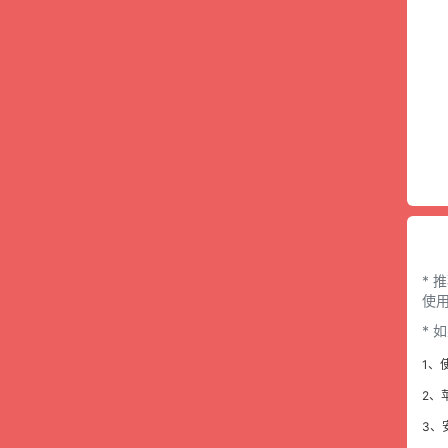
* 
使用
*
1、
2、
3、