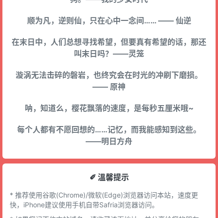
顺为凡，逆则仙，只在心中一念间…… —— 仙逆
在末日中，人们总想寻找希望，但要真有希望的话，那还
叫末日吗？——灵笼
漩涡无法击碎的磐岩，也终究会在时光的冲刷下磨损。
—— 原神
呐，知道么，樱花飘落的速度，是每秒五厘米哦~
每个人都有不愿回想的……记忆，而我能感知到这些。
——明日方舟
✐ 溫馨提示
* 推荐使用谷歌(Chrome)/微软(Edge)浏览器访问本站，速度更
快，iPhone建议使用手机自带Safria浏览器访问。