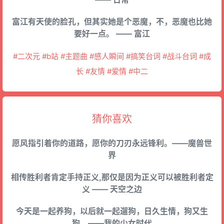
富江有天使的脸孔，但其实她是个恶魔，不，恶魔也比她
要好一点。 —— 富江
#二次元 #b站 #主题曲 #感人瞬间 #搞笑台词 #战斗台词 #成
长 #友情 #爱情 #中二
猜你喜欢
愿风指引着你的道路，愿你的刀刃永远锋利。——魔兽世
界
相传胜利者肯定手持正义,那仅是因为正义可以被胜利者定
义 —— 天空之边
今天是一起养狗，以后就一起遛狗，日久生情，狗又生
狗。——我的少女时代