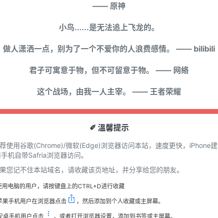
—— 原神
小鸟......是无法追上飞龙的。
做人潇洒一点，别为了一个不爱你的人浪费感情。 —— bilibili
君子可寓意于物，但不可留意于物。 —— 网络
这个战场，由我一人主宰。 —— 王者荣耀
✐ 溫馨提示
推荐使用谷歌(Chrome)/微软(Edge)浏览器访问本站，速度更快，iPhone
手机自带Safria浏览器访问。
 如果您记不住本站域名，请收藏该页地址，并分享给您的朋友。
使用电脑的用户，请按键盘上的CTRL+D进行收藏
苹果手机用户在浏览器点击
，然后添加到个人收藏或主屏幕。
安卓手机用户点击
，或者打开浏览器设置，添加到书签或主屏幕。