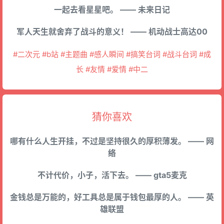
一起去看星星吧。 —— 未来日记
军人天生就舍弃了战斗的意义！ —— 机动战士高达00
#二次元 #b站 #主题曲 #感人瞬间 #搞笑台词 #战斗台词 #成
长 #友情 #爱情 #中二
猜你喜欢
哪有什么人生开挂，不过是坚持很久的厚积薄发。 —— 网
络
不计代价，小子，活下去。 —— gta5麦克
金钱总是万能的，好工具总是属于钱包最厚的人。 —— 英
雄联盟