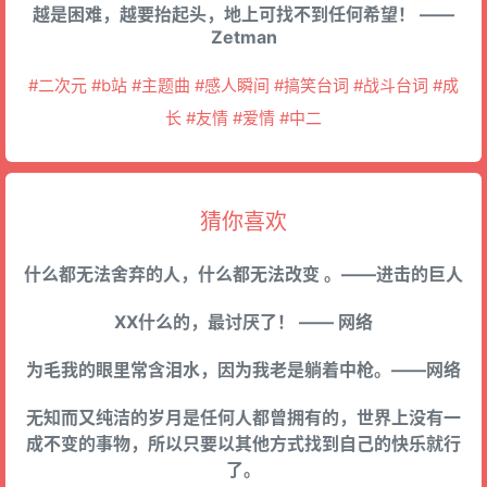
越是困难，越要抬起头，地上可找不到任何希望！ ——
Zetman
#二次元 #b站 #主题曲 #感人瞬间 #搞笑台词 #战斗台词 #成
长 #友情 #爱情 #中二
猜你喜欢
什么都无法舍弃的人，什么都无法改变 。——进击的巨人
XX什么的，最讨厌了！ —— 网络
为毛我的眼里常含泪水，因为我老是躺着中枪。——网络
无知而又纯洁的岁月是任何人都曾拥有的，世界上没有一
成不变的事物，所以只要以其他方式找到自己的快乐就行
了。