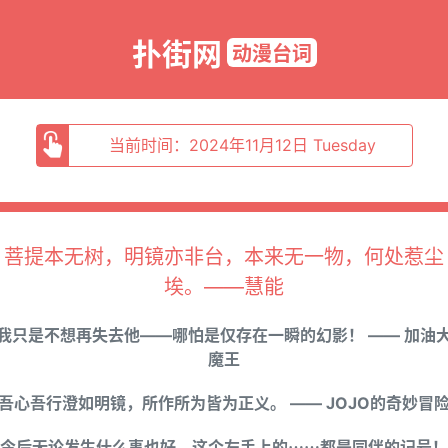
扑街网
动漫台词
当前时间：2024年11月12日 Tuesday
菩提本无树，明镜亦非台，本来无一物，何处惹尘
埃。——慧能
我只是不想再失去他——哪怕是仅存在一瞬的幻影！ —— 加油
魔王
吾心吾行澄如明镜，所作所为皆为正义。 —— JOJO的奇妙冒
今后无论发生什么事也好，这个左手上的⋯⋯都是同伴的记号！