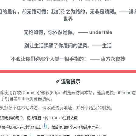
目的虽有，却无路可循；我们称之为路的，无非是踌躇。——误
世界
无论如何，你依然是你。 —— undertale
别让生活蹂躏了你眉间的温柔。——生活
不会让你们碰那个人类一根手指的！ —— 東方永夜抄
✐ 溫馨提示
推荐使用谷歌(Chrome)/微软(Edge)浏览器访问本站，速度更快，iPhone
手机自带Safria浏览器访问。
 如果您记不住本站域名，请收藏该页地址，并分享给您的朋友。
使用电脑的用户，请按键盘上的CTRL+D进行收藏
苹果手机用户在浏览器点击
，然后添加到个人收藏或主屏幕。