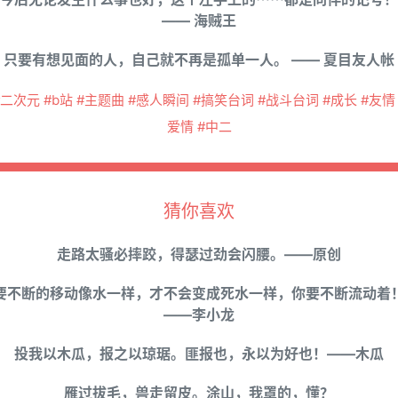
—— 海贼王
只要有想见面的人，自己就不再是孤单一人。 —— 夏目友人帐
#二次元 #b站 #主题曲 #感人瞬间 #搞笑台词 #战斗台词 #成长 #友情 
爱情 #中二
猜你喜欢
走路太骚必摔跤，得瑟过劲会闪腰。——原创
要不断的移动像水一样，才不会变成死水一样，你要不断流动着
——李小龙
投我以木瓜，报之以琼琚。匪报也，永以为好也！——木瓜
雁过拔毛，兽走留皮。涂山，我罩的，懂？