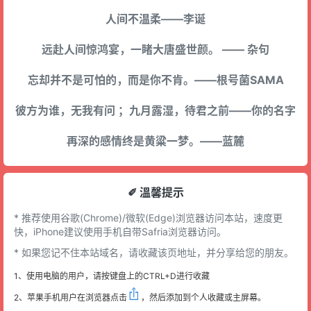
人间不温柔——李诞
远赴人间惊鸿宴，一睹大唐盛世颜。 —— 杂句
忘却并不是可怕的，而是你不肯。——根号菌SAMA
彼方为谁，无我有问 ；九月露湿，待君之前——你的名字
再深的感情终是黄粱一梦。——蓝麓
✐ 溫馨提示
* 推荐使用谷歌(Chrome)/微软(Edge)浏览器访问本站，速度更
快，iPhone建议使用手机自带Safria浏览器访问。
* 如果您记不住本站域名，请收藏该页地址，并分享给您的朋友。
1、使用电脑的用户，请按键盘上的CTRL+D进行收藏
2、苹果手机用户在浏览器点击
，然后添加到个人收藏或主屏幕。