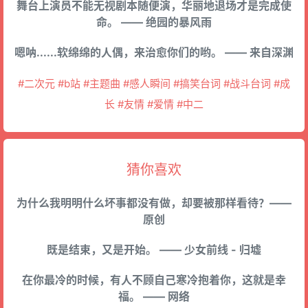
舞台上演员不能无视剧本随便演，华丽地退场才是完成使
命。 —— 绝园的暴风雨
嗯呐......软绵绵的人偶，来治愈你们的哟。 —— 来自深渊
#二次元 #b站 #主题曲 #感人瞬间 #搞笑台词 #战斗台词 #成
长 #友情 #爱情 #中二
猜你喜欢
为什么我明明什么坏事都没有做，却要被那样看待？——
原创
既是结束，又是开始。 —— 少女前线 - 归墟
在你最冷的时候，有人不顾自己寒冷抱着你，这就是幸
福。 —— 网络