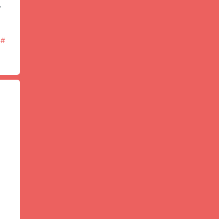
—
#
！