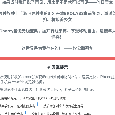
如果当时我们说了再见，后来是不是就可以再见——昨日青空
异种族绅士手游《异种啪乐町》开放EROLABS事前登录，邂逅
娘、机娘美少女
Cherry圣诞无线盛典，抛开有线束缚、享受移动自由，迎接年
惊喜！
这世界是为我存在的！ —— 坎公骑冠剑
✐ 溫馨提示
推荐使用谷歌(Chrome)/微软(Edge)浏览器访问本站，速度更快，iPhone
手机自带Safria浏览器访问。
 如果您记不住本站域名，请收藏该页地址，并分享给您的朋友。
使用电脑的用户，请按键盘上的CTRL+D进行收藏
苹果手机用户在浏览器点击
，然后添加到个人收藏或主屏幕。
安卓手机用户点击
，或者打开浏览器设置，添加到书签或主屏幕。