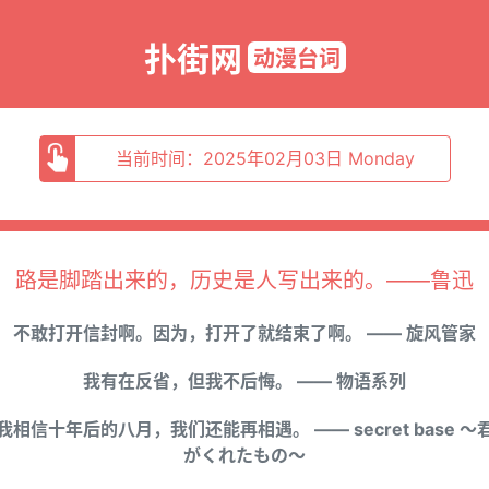
扑街网
动漫台词
当前时间：2025年02月03日 Monday
路是脚踏出来的，历史是人写出来的。——鲁迅
不敢打开信封啊。因为，打开了就结束了啊。 —— 旋风管家
我有在反省，但我不后悔。 —— 物语系列
我相信十年后的八月，我们还能再相遇。 —— secret base ～
がくれたもの～