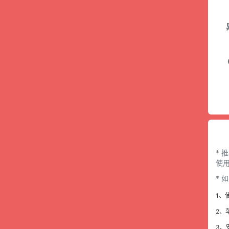
* 
使用
*
1、
2、
3、