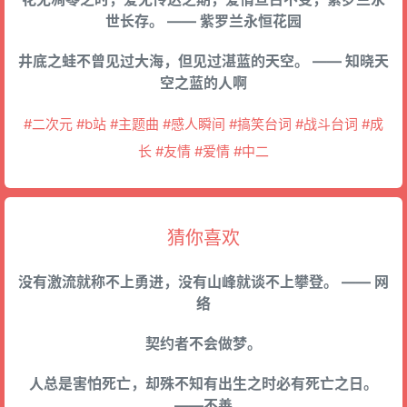
世长存。 —— 紫罗兰永恒花园
井底之蛙不曾见过大海，但见过湛蓝的天空。 —— 知晓天
空之蓝的人啊
#二次元 #b站 #主题曲 #感人瞬间 #搞笑台词 #战斗台词 #成
长 #友情 #爱情 #中二
猜你喜欢
没有激流就称不上勇进，没有山峰就谈不上攀登。 —— 网
络
契约者不会做梦。
人总是害怕死亡，却殊不知有出生之时必有死亡之日。
——不善