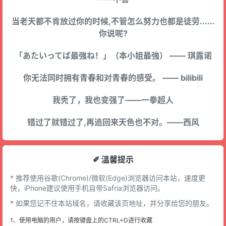
当老天都不肯放过你的时候,不管怎么努力也都是徒劳......
你说呢?
「あたいってば最強ね！」（本小姐最強） —— 琪露诺
你无法同时拥有青春和对青春的感受。 —— bilibili
我秃了，我也变强了——一拳超人
错过了就错过了,再追回来天色也不对。——西风
✐ 溫馨提示
* 推荐使用谷歌(Chrome)/微软(Edge)浏览器访问本站，速度更
快，iPhone建议使用手机自带Safria浏览器访问。
* 如果您记不住本站域名，请收藏该页地址，并分享给您的朋友。
1、使用电脑的用户，请按键盘上的CTRL+D进行收藏