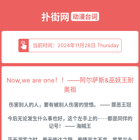
扑街网
动漫台词
当前时间：2024年11月28日 Thursday
Now,we are one！！——阿尔萨斯&巫妖王耐
奥祖
伤害别人的人，要有被别人伤害的觉悟。 —— 罪恶王冠
今后无论发生什么事也好，这个左手上的⋯⋯都是同伴的
记号！ —— 海贼王
花无凋零之时，爱无传达之期，爱情亘古不变，紫罗兰永